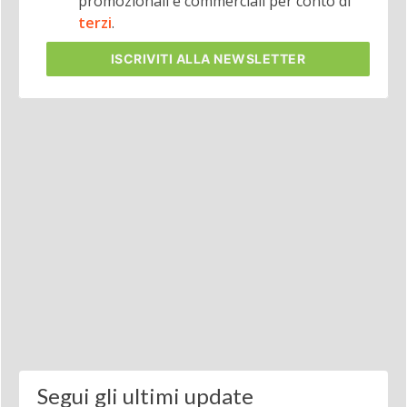
promozionali e commerciali per conto di
terzi
.
ISCRIVITI
ALLA NEWSLETTER
Segui gli ultimi update