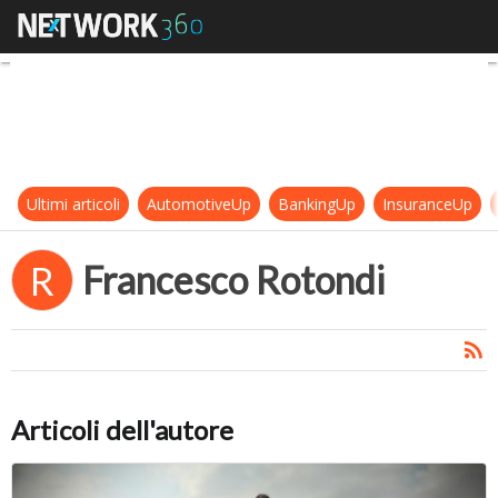
Francesco Rotondi
Ultimi articoli
AutomotiveUp
BankingUp
InsuranceUp
Francesco Rotondi
R
Articoli dell'autore