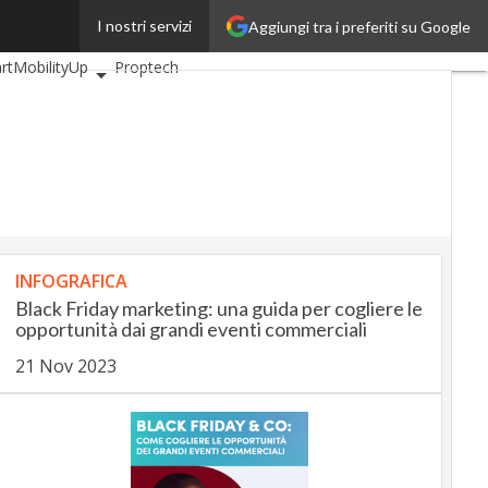
I nostri servizi
Aggiungi tra i preferiti su Google
BankingUp
rtMobilityUp
Proptech
INFOGRAFICA
Black Friday marketing: una guida per cogliere le
opportunità dai grandi eventi commerciali
21 Nov 2023