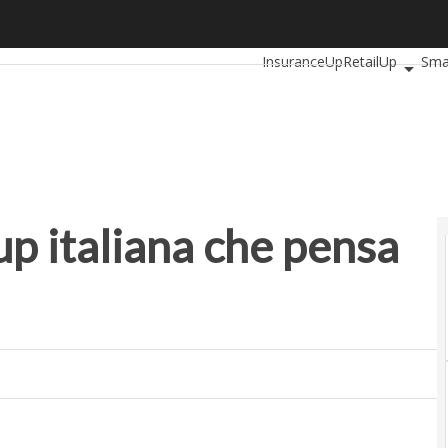
p italiana che pensa anche ai broker
Ultimi articoli
AutomotiveUp
InsuranceUp
RetailUp
Sma
Startup
tup italiana che pensa