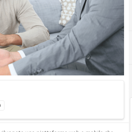
A
Assicurazioni Auto
i