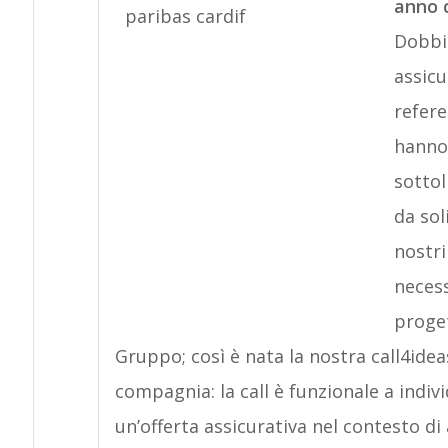
anno c
Dobbia
assicu
refere
hanno 
sottol
da sol
nostri
necess
proget
Gruppo; così è nata la nostra call4ideas
compagnia: la call è funzionale a indivi
un’offerta assicurativa nel contesto d