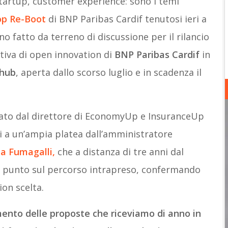
startup, customer experience: sono i temi
p Re-Boot
di BNP Paribas Cardif tenutosi ieri a
o fatto da terreno di discussione per il rilancio
iativa di open innovation di
BNP Paribas Cardif
in
ihub
, aperta dallo scorso luglio e in scadenza il
rato dal direttore di EconomyUp e InsuranceUp
i a un’ampia platea dall’amministratore
la Fumagalli,
che a distanza di tre anni dal
 il punto sul percorso intrapreso, confermando
ion scelta.
ento delle proposte che riceviamo di anno in