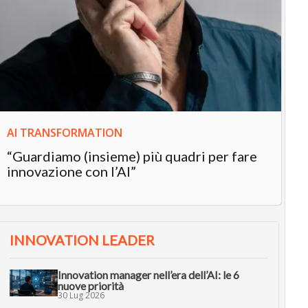
IN
In
“L
in
AI TRANSFORMATION
“Guardiamo (insieme) più quadri per fare
innovazione con l’AI”
INNOVATION LEADER
Innovation manager nell’era dell’AI: le 6
nuove priorità
30 Lug 2026