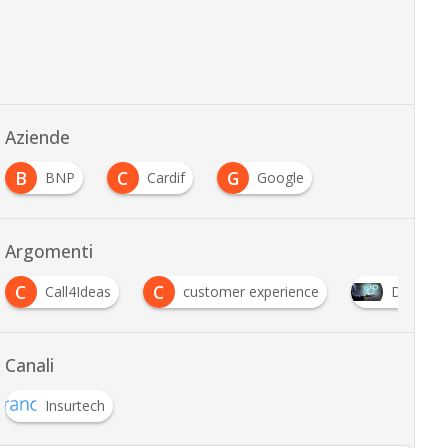
Aziende
B
C
G
BNP
Cardif
Google
Argomenti
C
C
Call4Ideas
customer experience
Digital 
Canali
Insurtech