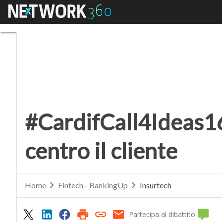
Menu
#CardifCall4Ideas16, u
#CardifCall4Ideas16
centro il cliente
Home
Fintech - BankingUp
Insurtech
Partecipa al dibattito