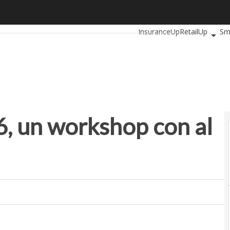
n workshop con al centro il cliente
Ultimi articoli
AutomotiveUp
InsuranceUp
RetailUp
Sm
Startup
, un workshop con al