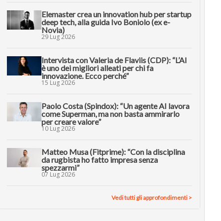
Elemaster crea un innovation hub per startup
deep tech, alla guida Ivo Boniolo (ex e-
Novia)
29 Lug 2026
Intervista con Valeria de Flaviis (CDP): “L’AI
è uno dei migliori alleati per chi fa
innovazione. Ecco perché”
15 Lug 2026
Paolo Costa (Spindox): “Un agente AI lavora
come Superman, ma non basta ammirarlo
per creare valore”
10 Lug 2026
Matteo Musa (Fitprime): “Con la disciplina
da rugbista ho fatto impresa senza
spezzarmi”
07 Lug 2026
Vedi tutti gli approfondimenti >