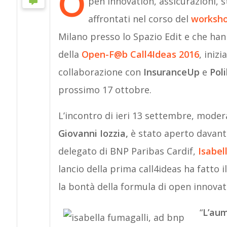
O
pen innovation, assicurazioni, 
affrontati nel corso del
worksho
Milano presso lo Spazio Edit e che hann
della
Open-F@b Call4Ideas 2016
, iniz
collaborazione con
InsuranceUp
e
Pol
prossimo 17 ottobre.
L’incontro di ieri 13 settembre, mode
Giovanni Iozzia,
è stato aperto davant
delegato di BNP Paribas Cardif,
Isabel
lancio della prima call4ideas ha fatto
la bontà della formula di open innovat
“
L’aum