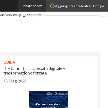
I nostri servizi
Aggiungi tra i preferiti su Google
BankingUp
artMobilityUp
Proptech
GUIDA
Il retail in Italia: crescita digitale e
trasformazione forzata
15 Mag 2026