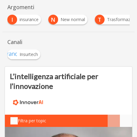
Argomenti
I
N
T
insurance
New normal
Trasformazione 
Canali
Insurtech
L’intelligenza artificiale per
l’innovazione
Filtra per topic