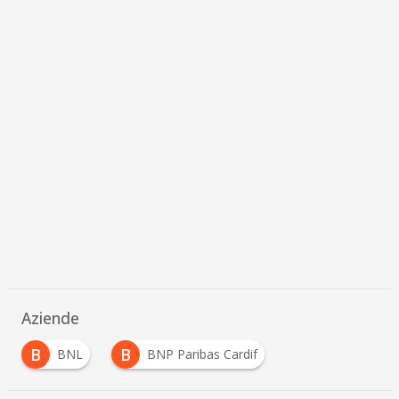
Aziende
B
B
BNL
BNP Paribas Cardif