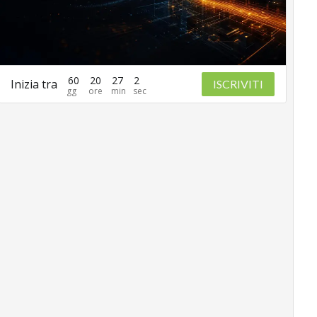
60
20
27
1
Inizia tra
ISCRIVITI