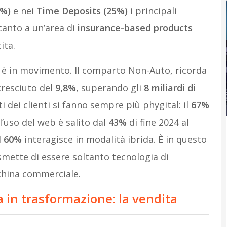
6%)
e nei
Time Deposits (25%)
i principali
ccanto a un’area di
insurance-based products
ita.
o è in movimento. Il comparto Non-Auto, ricorda
cresciuto del
9,8%
, superando gli
8 miliardi di
dei clienti si fanno sempre più phygital: il
67%
l’uso del web è salito dal
43%
di fine 2024 al
l
60%
interagisce in modalità ibrida. È in questo
 smette di essere soltanto tecnologia di
cchina commerciale.
 in trasformazione: la vendita