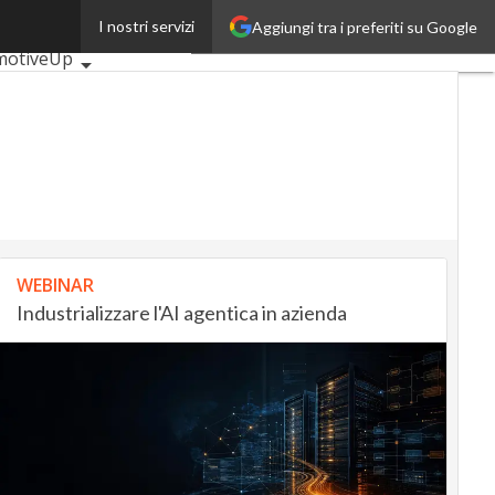
I nostri servizi
Aggiungi tra i preferiti su Google
 articoli
motiveUp
ingUp
InsuranceUp
lUp
MobilityUp
tech
Startup
WEBINAR
Industrializzare l'AI agentica in azienda