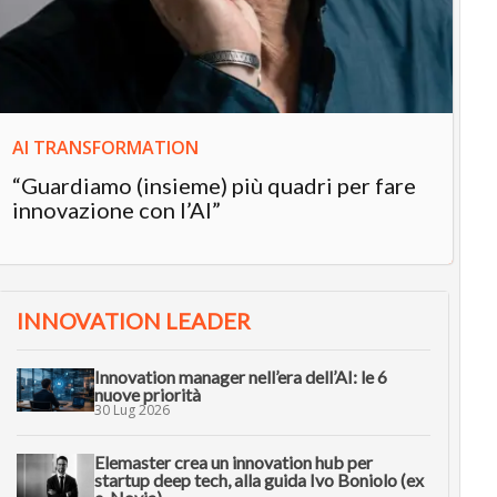
“L
in
AI TRANSFORMATION
“Guardiamo (insieme) più quadri per fare
innovazione con l’AI”
INNOVATION LEADER
Innovation manager nell’era dell’AI: le 6
nuove priorità
30 Lug 2026
Elemaster crea un innovation hub per
startup deep tech, alla guida Ivo Boniolo (ex