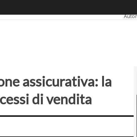
 assicurativa: la vera svolta è nei processi di vendita
Ultimi
Auto
Bank
Retai
Smart
Prop
one assicurativa: la
ocessi di vendita