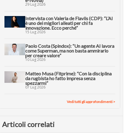
e-Novia)
29 Lug 2026
Intervista con Valeria de Flaviis (CDP): “L’AI
è uno dei migliori alleati per chi fa
innovazione. Ecco perché”
15 Lug 2026
Paolo Costa (Spindox): “Un agente AI lavora
come Superman, ma non basta ammirarlo
per creare valore”
10 Lug 2026
Matteo Musa (Fitprime): “Con la disciplina
da rugbista ho fatto impresa senza
spezzarmi”
07 Lug 2026
Vedi tutti gli approfondimenti >
Articoli correlati