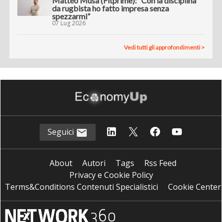
Matteo Musa (Fitprime): “Con la disciplina
da rugbista ho fatto impresa senza
spezzarmi”
07 Lug 2026
Vedi tutti gli approfondimenti >
Seguici
About
Autori
Tags
Rss Feed
Privacy e Cookie Policy
Terms&Conditions Contenuti Specialistici
Cookie Center