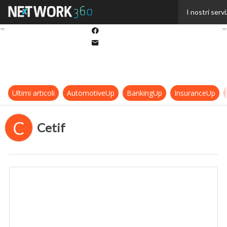
Twitter
I nostri servi
Linkedin
Facebook
Email
Ultimi articoli
AutomotiveUp
BankingUp
InsuranceUp
C
Cetif