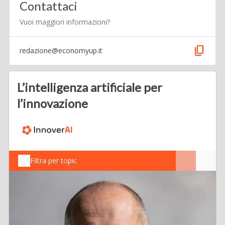
Contattaci
Vuoi maggiori informazioni?
content_copy
redazione@economyup.it
L’intelligenza artificiale per
l’innovazione
Filtra per topic