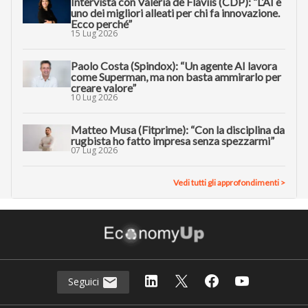
Intervista con Valeria de Flaviis (CDP): “L’AI è
uno dei migliori alleati per chi fa innovazione.
Ecco perché”
15 Lug 2026
Paolo Costa (Spindox): “Un agente AI lavora
come Superman, ma non basta ammirarlo per
creare valore”
10 Lug 2026
Matteo Musa (Fitprime): “Con la disciplina da
rugbista ho fatto impresa senza spezzarmi”
07 Lug 2026
Vedi tutti gli approfondimenti >
Seguici