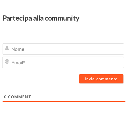
Partecipa alla community
N
Em
0
COMMENTI