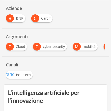
Aziende
B
C
BNP
Cardif
Argomenti
C
M
P
cyber security
mobilità
privacy
…
Canali
Insurtech
L’intelligenza artificiale per
l’innovazione