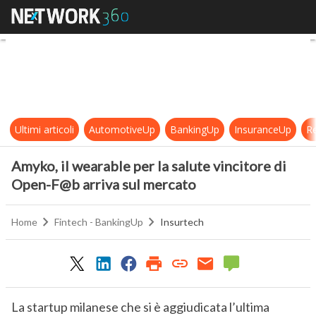
Amyko, il wearable per la salute v
Ultimi articoli
AutomotiveUp
BankingUp
InsuranceUp
Re
Amyko, il wearable per la salute vincitore di
Open-F@b arriva sul mercato
Home
Fintech - BankingUp
Insurtech
La startup milanese che si è aggiudicata l’ultima