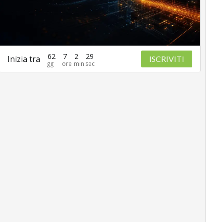
62
7
2
28
Inizia tra
ISCRIVITI