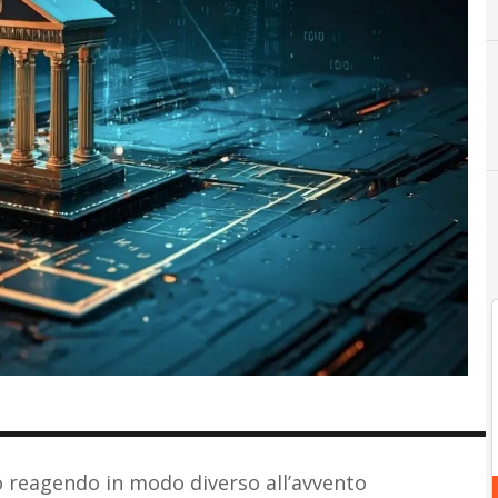
A
Agentic AI
assicu
o reagendo in modo diverso all’avvento