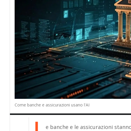
Come banche e assicurazioni usano l'AI
L
e banche e le assicurazioni stann