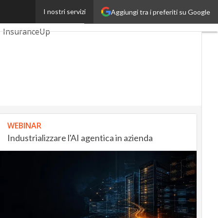
I nostri servizi
Aggiungi tra i preferiti su Google
AutomotiveUp
InsuranceUp
martMobilityUp
tup
WEBINAR
Industrializzare l'AI agentica in azienda