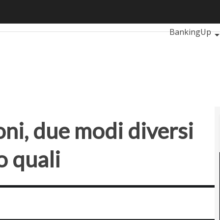
 due modi diversi di integrare l’AI: ecco quali
Ultimi articoli
BankingUp
RetailUp
S
Proptech
Star
ni, due modi diversi
o quali