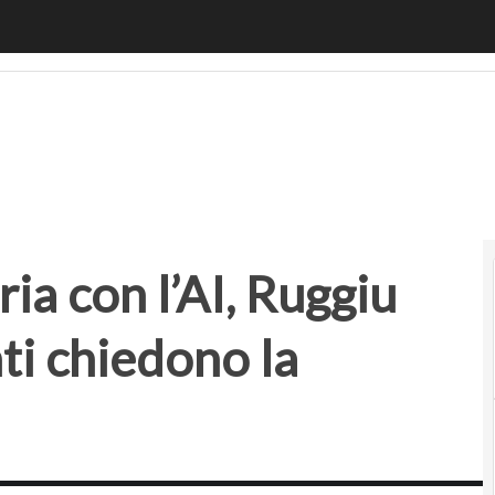
 con l’AI, Ruggiu (Zurich Bank): i clienti chiedono la relaz
ia con l’AI, Ruggiu
nti chiedono la