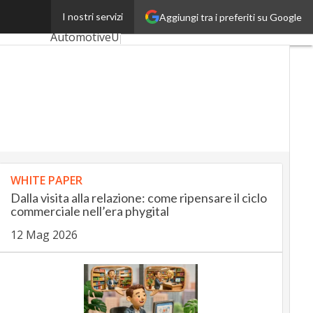
ione umana
I nostri servizi
Aggiungi tra i preferiti su Google
Ultimi articoli
AutomotiveUp
BankingUp
InsuranceUp
RetailUp
SmartMobilityUp
WHITE PAPER
Dalla visita alla relazione: come ripensare il ciclo
Proptech
commerciale nell’era phygital
Startup
12 Mag 2026