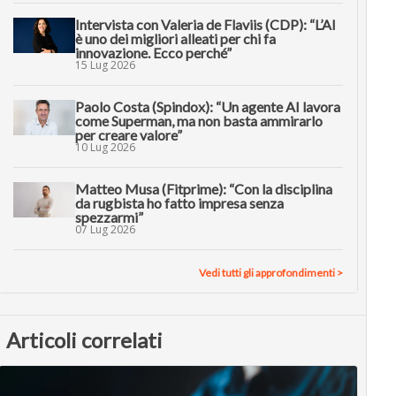
Intervista con Valeria de Flaviis (CDP): “L’AI
è uno dei migliori alleati per chi fa
innovazione. Ecco perché”
15 Lug 2026
Paolo Costa (Spindox): “Un agente AI lavora
come Superman, ma non basta ammirarlo
per creare valore”
10 Lug 2026
Matteo Musa (Fitprime): “Con la disciplina
da rugbista ho fatto impresa senza
spezzarmi”
07 Lug 2026
Vedi tutti gli approfondimenti >
Articoli correlati