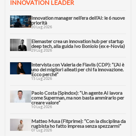
INNOVATION LEADER
Innovation manager nell’era dell’AI: le 6 nuove
priorità
30 Lug 2026
Elemaster crea un innovation hub per startup
deep tech, alla guida Ivo Boniolo (ex e-Novia)
29 Lug 2026
Intervista con Valeria de Flaviis (CDP): “L’AI è
uno dei migliori alleati per chi fa innovazione.
Ecco perché”
15 Lug 2026
Paolo Costa (Spindox): “Un agente AI lavora
come Superman, ma non basta ammirarlo per
creare valore”
10 Lug 2026
Matteo Musa (Fitprime): “Con la disciplina da
rugbista ho fatto impresa senza spezzarmi”
07 Lug 2026