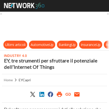
EY, tre strumenti per sfruttare il 
Ultimi articoli
AutomotiveUp
BankingUp
InsuranceUp
Re
INDUSTRY 4.0
EY, tre strumenti per sfruttare il potenziale
dell’Internet Of Things
Home
EYCapri