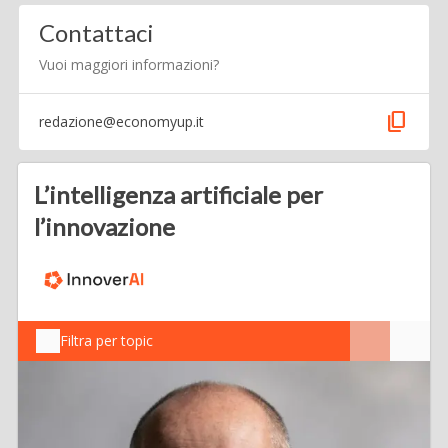
Contattaci
Vuoi maggiori informazioni?
content_copy
redazione@economyup.it
L’intelligenza artificiale per
l’innovazione
Filtra per topic