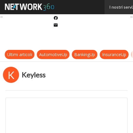
Twitter
I nostri servi
Linkedin
Facebook
Email
Ultimi articoli
AutomotiveUp
BankingUp
InsuranceUp
K
Keyless