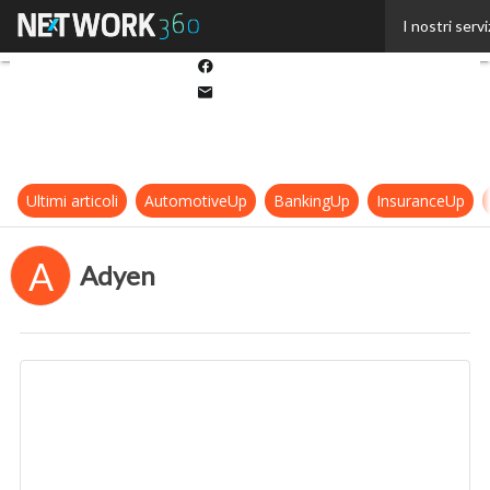
Twitter
I nostri servi
Linkedin
Facebook
Email
Ultimi articoli
AutomotiveUp
BankingUp
InsuranceUp
A
Adyen