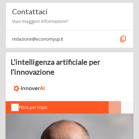
Contattaci
Vuoi maggiori informazioni?
content_copy
redazione@economyup.it
L’intelligenza artificiale per
l’innovazione
Filtra per topic