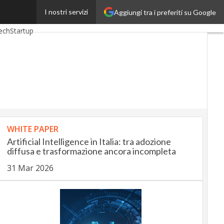
I nostri servizi
Aggiungi tra i preferiti su Google
gUp
InsuranceUp
ech
Startup
WHITE PAPER
Artificial Intelligence in Italia: tra adozione
diffusa e trasformazione ancora incompleta
31 Mar 2026