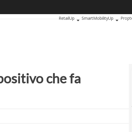
itivo che fa parlare i sordi
Ultimi articoli
AutomotiveUp
Bankin
RetailUp
SmartMobilityUp
Propt
positivo che fa