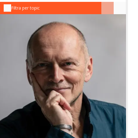
Filtra per topic
IN
In
“L
in