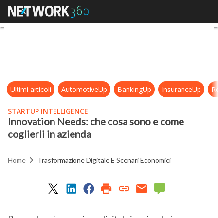
Innovation Needs: che cosa sono e 
Ultimi articoli
AutomotiveUp
BankingUp
InsuranceUp
Re
STARTUP INTELLIGENCE
Innovation Needs: che cosa sono e come
coglierli in azienda
Home
Trasformazione Digitale E Scenari Economici