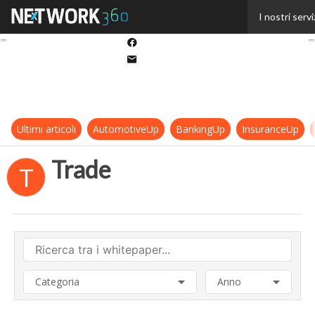
Twitter
I nostri servi
Linkedin
Facebook
Email
Ultimi articoli
AutomotiveUp
BankingUp
InsuranceUp
Trade
T
Categoria
Anno