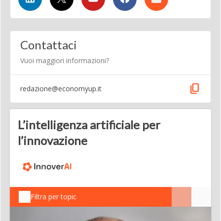
Contattaci
Vuoi maggiori informazioni?
content_copy
redazione@economyup.it
L’intelligenza artificiale per
l’innovazione
Filtra per topic