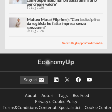
come Superman, ma non basta ammirarlo
per creare valore”
10 Lug 2026
Matteo Musa (Fitprime): “Con la disciplina
da rugbista ho fatto impresa senza
spezzarmi”
07 Lug 2026
Vedi tutti gli approfondimenti >
Seguici
About
Autori
Tags
Rss Feed
Privacy e Cookie Policy
Terms&Conditions Contenuti Specialistici
Cookie Center