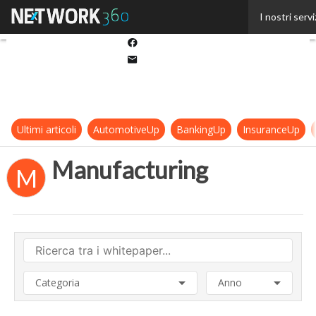
Twitter
I nostri servi
Linkedin
Facebook
Email
Ultimi articoli
AutomotiveUp
BankingUp
InsuranceUp
Manufacturing
M
Categoria
Anno