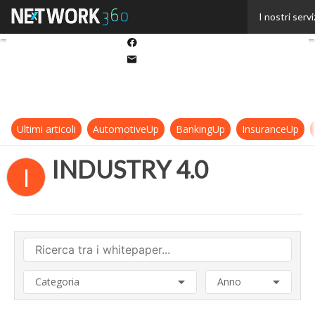
Twitter
I nostri servi
Linkedin
Facebook
Email
Ultimi articoli
AutomotiveUp
BankingUp
InsuranceUp
INDUSTRY 4.0
I
Categoria
Anno