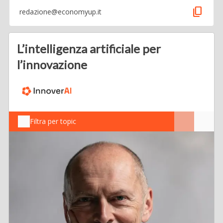
content_copy
redazione@economyup.it
L’intelligenza artificiale per
l’innovazione
Filtra per topic