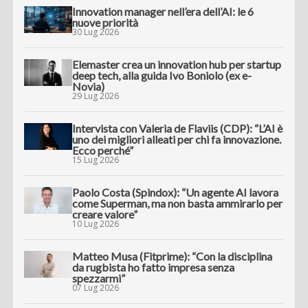
Innovation manager nell’era dell’AI: le 6
nuove priorità
30 Lug 2026
Elemaster crea un innovation hub per startup
deep tech, alla guida Ivo Boniolo (ex e-
Novia)
29 Lug 2026
Intervista con Valeria de Flaviis (CDP): “L’AI è
uno dei migliori alleati per chi fa innovazione.
Ecco perché”
15 Lug 2026
Paolo Costa (Spindox): “Un agente AI lavora
come Superman, ma non basta ammirarlo per
creare valore”
10 Lug 2026
Matteo Musa (Fitprime): “Con la disciplina
da rugbista ho fatto impresa senza
spezzarmi”
07 Lug 2026