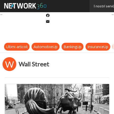
Twitter
I nostri servi
Linkedin
Facebook
Email
Ultimi articoli
AutomotiveUp
BankingUp
InsuranceUp
W
Wall Street