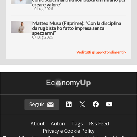
creare valore”
10 Lug 2026
Matteo Musa (Fitprime): “Con la disciplina
da rugbista ho fatto impresa senza
spezzarmi”
07 Lug 2026
Vedi tutti gli approfondimenti >
Seguici
About
Autori
Tags
Rss Feed
Privacy e Cookie Policy