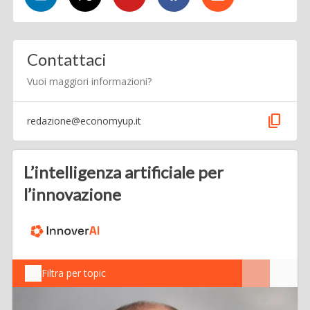
Contattaci
Vuoi maggiori informazioni?
content_copy
redazione@economyup.it
L’intelligenza artificiale per
l’innovazione
Filtra per topic