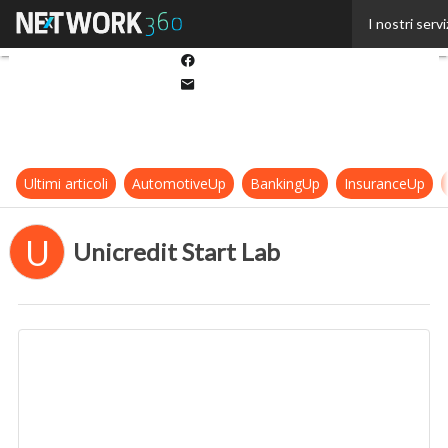
Twitter
I nostri servi
Linkedin
Facebook
Email
Ultimi articoli
AutomotiveUp
BankingUp
InsuranceUp
U
Unicredit Start Lab