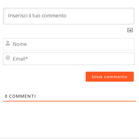
N
Em
0
COMMENTI