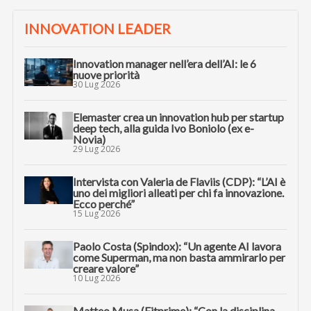
INNOVATION LEADER
Innovation manager nell’era dell’AI: le 6
nuove priorità
30 Lug 2026
Elemaster crea un innovation hub per startup
deep tech, alla guida Ivo Boniolo (ex e-
Novia)
29 Lug 2026
Intervista con Valeria de Flaviis (CDP): “L’AI è
uno dei migliori alleati per chi fa innovazione.
Ecco perché”
15 Lug 2026
Paolo Costa (Spindox): “Un agente AI lavora
come Superman, ma non basta ammirarlo per
creare valore”
10 Lug 2026
Matteo Musa (Fitprime): “Con la disciplina