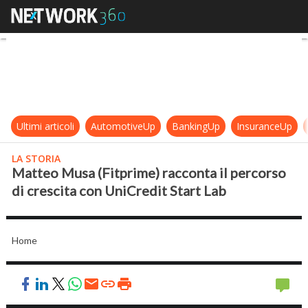
Matteo Musa (Fitprime) racconta il
Ultimi articoli
AutomotiveUp
BankingUp
InsuranceUp
LA STORIA
Matteo Musa (Fitprime) racconta il percorso
di crescita con UniCredit Start Lab
Home