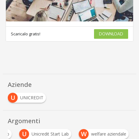
Scaricalo gratis!
DOWNLOAD
Aziende
U
UNICREDIT
Argomenti
U
W
b2b
Unicredit Start Lab
welfare aziendale