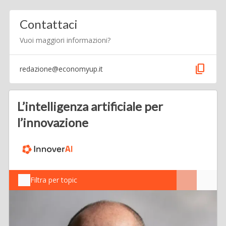
Contattaci
Vuoi maggiori informazioni?
content_copy
redazione@economyup.it
L’intelligenza artificiale per
l’innovazione
Filtra per topic