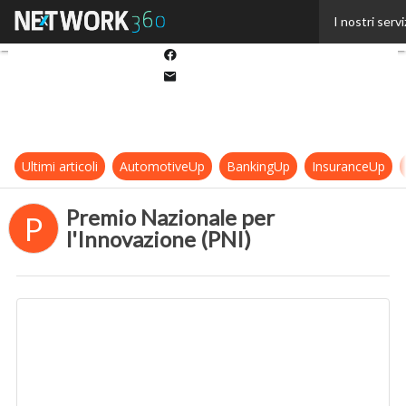
Twitter
I nostri servi
Linkedin
Facebook
Email
Ultimi articoli
AutomotiveUp
BankingUp
InsuranceUp
Premio Nazionale per
P
l'Innovazione (PNI)