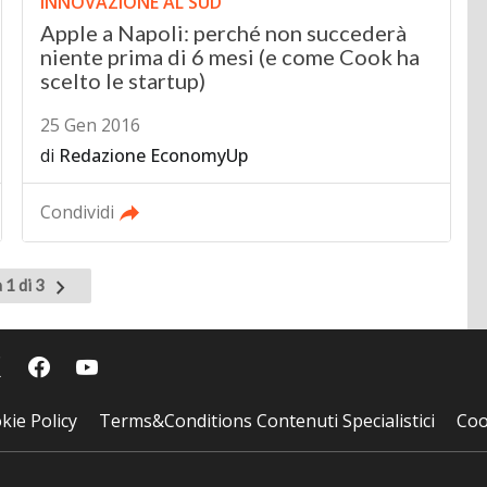
INNOVAZIONE AL SUD
Apple a Napoli: perché non succederà
niente prima di 6 mesi (e come Cook ha
scelto le startup)
25 Gen 2016
di
Redazione EconomyUp
Condividi
Pagina
 1 di 3
successiva
kie Policy
Terms&Conditions Contenuti Specialistici
Coo