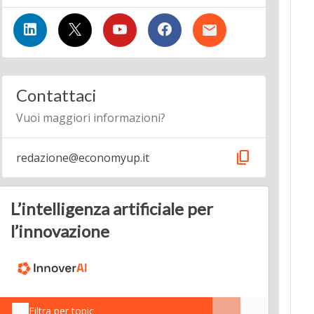
Contattaci
Vuoi maggiori informazioni?
content_copy
redazione@economyup.it
L’intelligenza artificiale per
l’innovazione
Filtra per topic