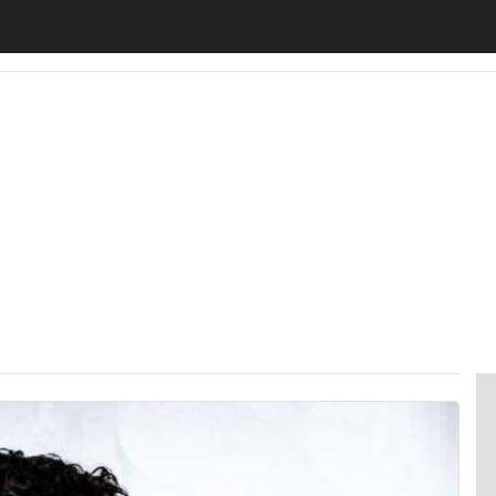
motiveUp
BankingUp
InsuranceUp
RetailUp
SmartM