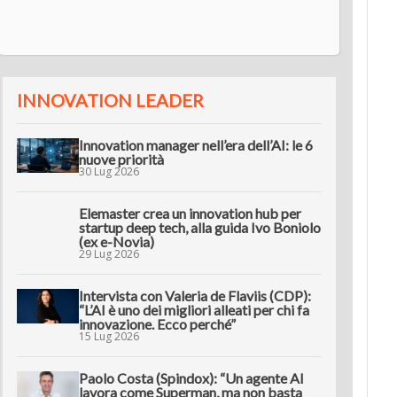
innov
INNOVATION LEADER
Innovation manager nell’era dell’AI: le 6
nuove priorità
30 Lug 2026
Elemaster crea un innovation hub per
startup deep tech, alla guida Ivo Boniolo
(ex e-Novia)
29 Lug 2026
Intervista con Valeria de Flaviis (CDP):
“L’AI è uno dei migliori alleati per chi fa
innovazione. Ecco perché”
15 Lug 2026
Paolo Costa (Spindox): “Un agente AI
lavora come Superman, ma non basta