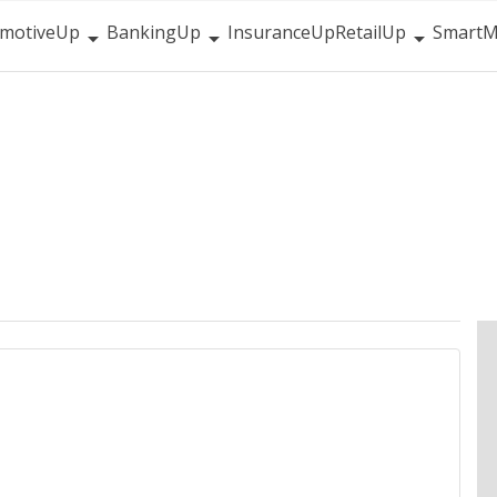
motiveUp
BankingUp
InsuranceUp
RetailUp
SmartM