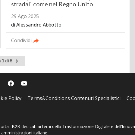
stradali come nel Regno Unito
29 Ago 2025
di
Alessandro Abbotto
Condividi
Pagina
 1 di 8
successiva
kie Policy
Terms&Conditions Contenuti Specialistici
Coo
 portali B2B dedicati ai temi della Trasformazione Digitale e dell’Innov
 amministrazioni italiane.