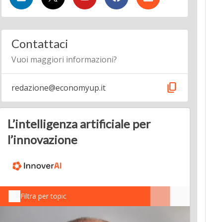
Contattaci
Vuoi maggiori informazioni?
content_copy
redazione@economyup.it
L’intelligenza artificiale per
l’innovazione
Filtra per topic