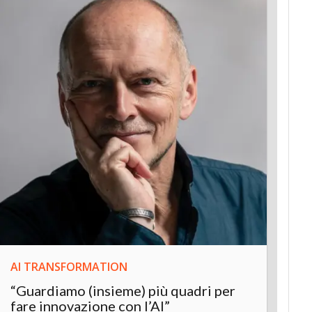
AI TRANSFORMATION
INNOV
“Guardiamo (insieme) più quadri per
Inter
fare innovazione con l’AI”
“L’AI 