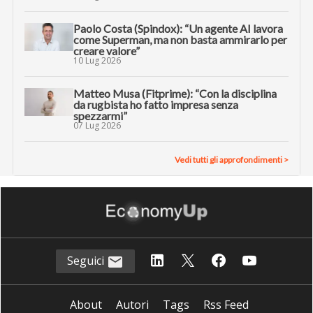
Paolo Costa (Spindox): “Un agente AI lavora
come Superman, ma non basta ammirarlo per
creare valore”
10 Lug 2026
Matteo Musa (Fitprime): “Con la disciplina
da rugbista ho fatto impresa senza
spezzarmi”
07 Lug 2026
Vedi tutti gli approfondimenti >
Seguici
About
Autori
Tags
Rss Feed