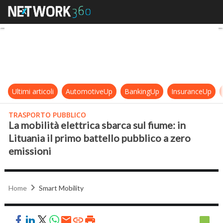
La mobilità elettrica sbarca sul fium
Ultimi articoli
AutomotiveUp
BankingUp
InsuranceUp
TRASPORTO PUBBLICO
La mobilità elettrica sbarca sul fiume: in
Lituania il primo battello pubblico a zero
emissioni
Home
Smart Mobility