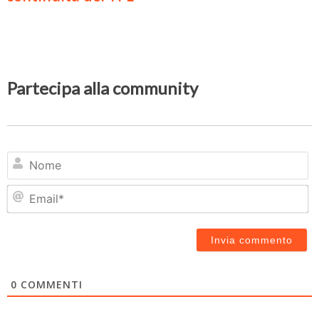
Partecipa alla community
N
Em
0
COMMENTI