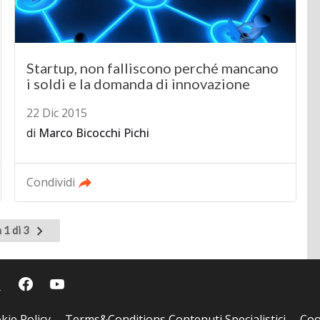
Startup, non falliscono perché mancano
i soldi e la domanda di innovazione
22 Dic 2015
di
Marco Bicocchi Pichi
Condividi
Pagina
 1 di 3
successiva
kie Policy
Terms&Conditions Contenuti Specialistici
Coo