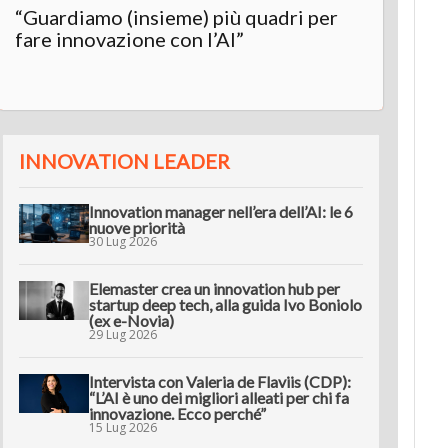
“Guardiamo (insieme) più quadri per
Inter
fare innovazione con l’AI”
“L’AI 
innov
INNOVATION LEADER
Innovation manager nell’era dell’AI: le 6
nuove priorità
30 Lug 2026
Elemaster crea un innovation hub per
startup deep tech, alla guida Ivo Boniolo
(ex e-Novia)
29 Lug 2026
Intervista con Valeria de Flaviis (CDP):
“L’AI è uno dei migliori alleati per chi fa
innovazione. Ecco perché”
15 Lug 2026