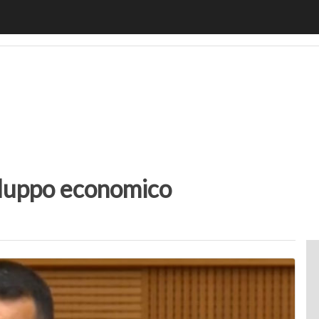
motiveUp
BankingUp
InsuranceUp
RetailUp
SmartM
iluppo economico