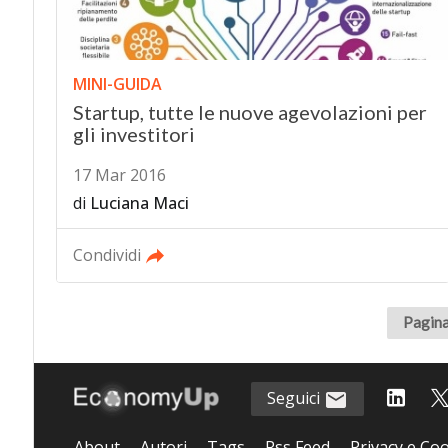
MINI-GUIDA
Startup, tutte le nuove agevolazioni per
gli investitori
17 Mar 2016
di
Luciana Maci
Condividi
Pagina
Seguici
About
Autori
Tags
Rss Feed
Privacy e Coo