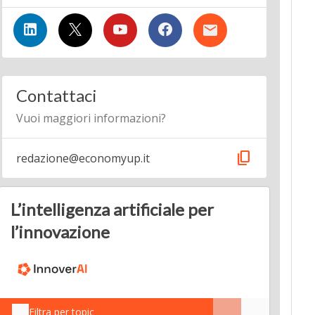
Contattaci
Vuoi maggiori informazioni?
content_copy
redazione@economyup.it
L’intelligenza artificiale per
l’innovazione
Filtra per topic