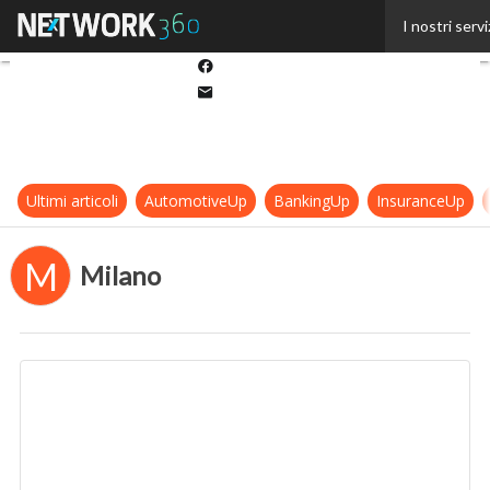
Twitter
I nostri servi
Linkedin
Facebook
Email
Ultimi articoli
AutomotiveUp
BankingUp
InsuranceUp
M
Milano