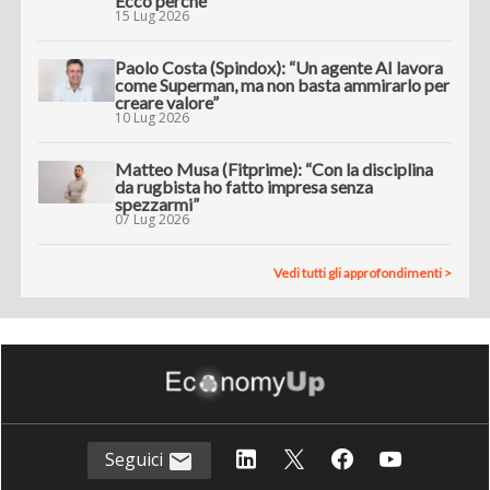
Ecco perché”
15 Lug 2026
Paolo Costa (Spindox): “Un agente AI lavora
come Superman, ma non basta ammirarlo per
creare valore”
10 Lug 2026
Matteo Musa (Fitprime): “Con la disciplina
da rugbista ho fatto impresa senza
spezzarmi”
07 Lug 2026
Vedi tutti gli approfondimenti >
Seguici