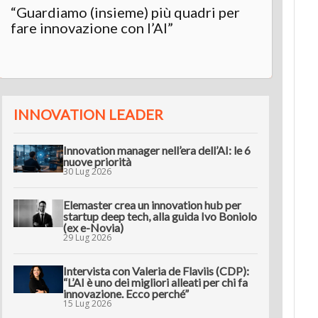
“Guardiamo (insieme) più quadri per
Inter
fare innovazione con l’AI”
“L’AI 
innov
INNOVATION LEADER
Innovation manager nell’era dell’AI: le 6
nuove priorità
30 Lug 2026
Elemaster crea un innovation hub per
startup deep tech, alla guida Ivo Boniolo
(ex e-Novia)
29 Lug 2026
Intervista con Valeria de Flaviis (CDP):
“L’AI è uno dei migliori alleati per chi fa
innovazione. Ecco perché”
15 Lug 2026