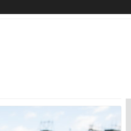
motiveUp
BankingUp
InsuranceUp
RetailUp
SmartM