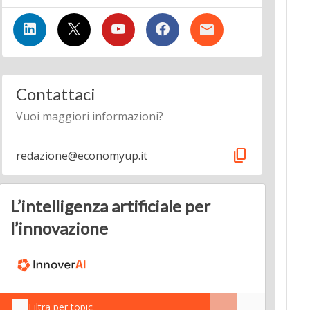
Contattaci
Vuoi maggiori informazioni?
content_copy
redazione@economyup.it
L’intelligenza artificiale per
l’innovazione
Filtra per topic