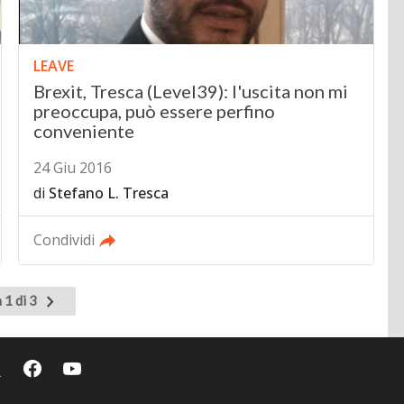
LEAVE
Brexit, Tresca (Level39): l'uscita non mi
preoccupa, può essere perfino
conveniente
24 Giu 2016
di
Stefano L. Tresca
Condividi
Pagina
 1 di 3
successiva