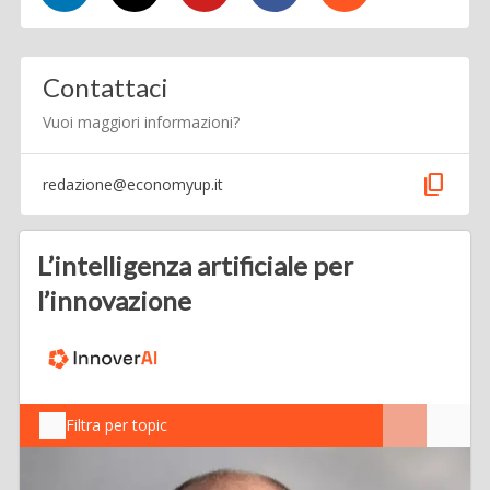
Contattaci
Vuoi maggiori informazioni?
content_copy
redazione@economyup.it
L’intelligenza artificiale per
l’innovazione
Filtra per topic