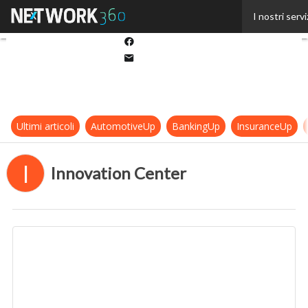
Twitter
I nostri servi
Linkedin
Facebook
Email
Ultimi articoli
AutomotiveUp
BankingUp
InsuranceUp
I
Innovation Center