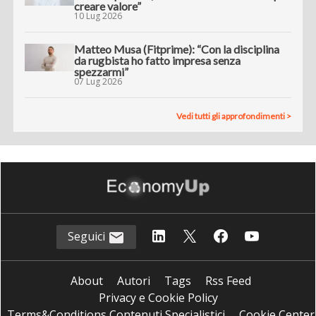
creare valore”
10 Lug 2026
Matteo Musa (Fitprime): “Con la disciplina
da rugbista ho fatto impresa senza
spezzarmi”
07 Lug 2026
Vedi tutti gli approfondimenti >
Seguici
About
Autori
Tags
Rss Feed
Privacy e Cookie Policy
Terms&Conditions Contenuti Specialistici
Cookie Center