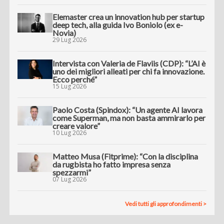
Elemaster crea un innovation hub per startup
deep tech, alla guida Ivo Boniolo (ex e-
Novia)
29 Lug 2026
Intervista con Valeria de Flaviis (CDP): “L’AI è
uno dei migliori alleati per chi fa innovazione.
Ecco perché”
15 Lug 2026
Paolo Costa (Spindox): “Un agente AI lavora
come Superman, ma non basta ammirarlo per
creare valore”
10 Lug 2026
Matteo Musa (Fitprime): “Con la disciplina
da rugbista ho fatto impresa senza
spezzarmi”
07 Lug 2026
Vedi tutti gli approfondimenti >