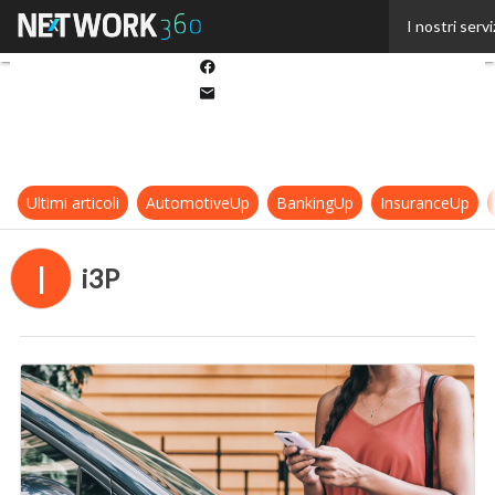
Twitter
I nostri servi
Linkedin
Facebook
Email
Ultimi articoli
AutomotiveUp
BankingUp
InsuranceUp
I
i3P