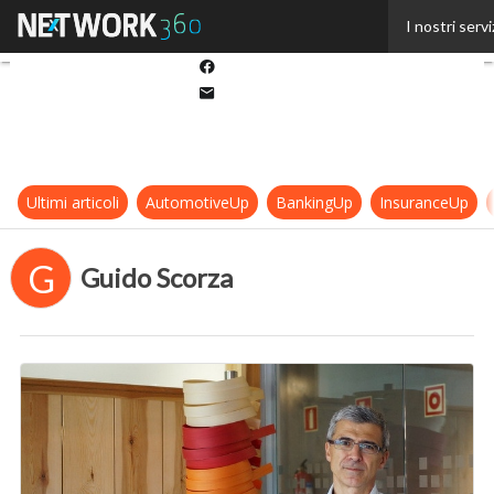
Twitter
I nostri servi
Linkedin
Facebook
Email
Ultimi articoli
AutomotiveUp
BankingUp
InsuranceUp
G
Guido Scorza