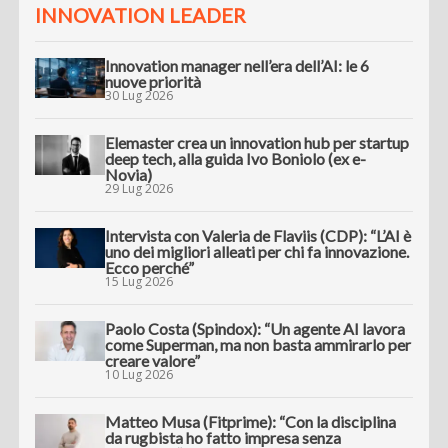
INNOVATION LEADER
Innovation manager nell’era dell’AI: le 6
nuove priorità
30 Lug 2026
Elemaster crea un innovation hub per startup
deep tech, alla guida Ivo Boniolo (ex e-
Novia)
29 Lug 2026
Intervista con Valeria de Flaviis (CDP): “L’AI è
uno dei migliori alleati per chi fa innovazione.
Ecco perché”
15 Lug 2026
Paolo Costa (Spindox): “Un agente AI lavora
come Superman, ma non basta ammirarlo per
creare valore”
10 Lug 2026
Matteo Musa (Fitprime): “Con la disciplina
da rugbista ho fatto impresa senza