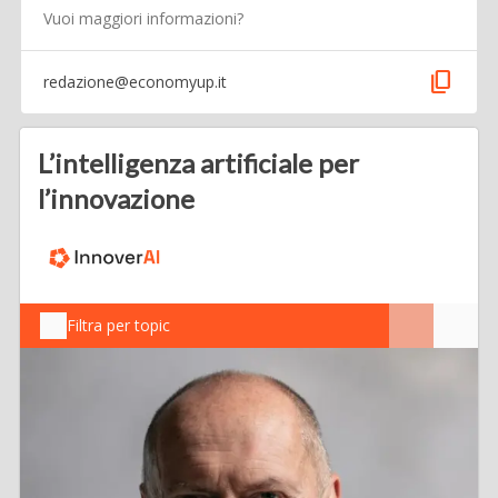
Vuoi maggiori informazioni?
content_copy
redazione@economyup.it
L’intelligenza artificiale per
l’innovazione
Filtra per topic