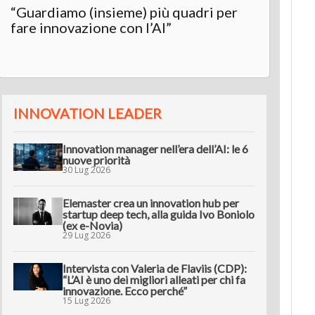
“Guardiamo (insieme) più quadri per
Inter
fare innovazione con l’AI”
“L’AI 
innov
INNOVATION LEADER
Innovation manager nell’era dell’AI: le 6
nuove priorità
30 Lug 2026
Elemaster crea un innovation hub per
startup deep tech, alla guida Ivo Boniolo
(ex e-Novia)
29 Lug 2026
Intervista con Valeria de Flaviis (CDP):
“L’AI è uno dei migliori alleati per chi fa
innovazione. Ecco perché”
15 Lug 2026