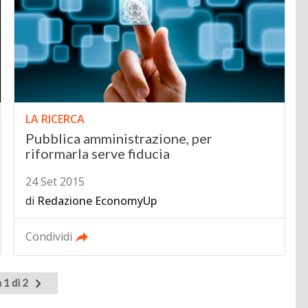
LA RICERCA
Pubblica amministrazione, per
riformarla serve fiducia
24 Set 2015
di
Redazione EconomyUp
Condividi
Pagina
 1 di 2
successiva