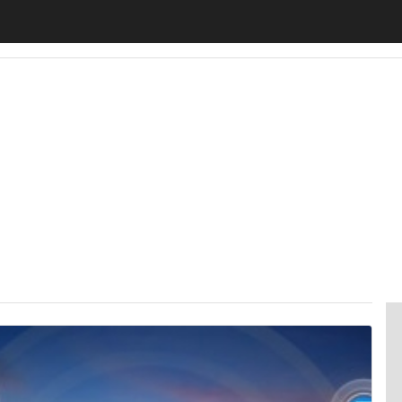
motiveUp
BankingUp
InsuranceUp
RetailUp
SmartM