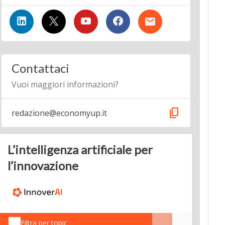
Contattaci
Vuoi maggiori informazioni?
content_copy
redazione@economyup.it
L’intelligenza artificiale per
l’innovazione
Filtra per topic