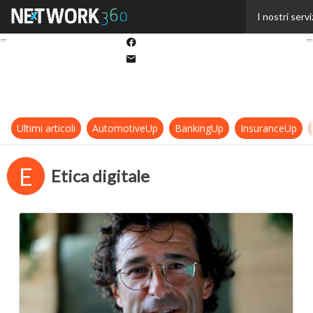
Twitter
I nostri servi
Linkedin
Facebook
Email
Ultimi articoli
AutomotiveUp
BankingUp
InsuranceUp
E
Etica digitale