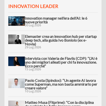
INNOVATION LEADER
Innovation manager nell’era dell’AI: le 6
nuove priorità
30 Lug 2026
Elemaster crea un innovation hub per startup
deep tech, alla guida Ivo Boniolo (ex e-
Novia)
29 Lug 2026
Intervista con Valeria de Flaviis (CDP): “L’AI è
uno dei migliori alleati per chi fa innovazione.
Ecco perché”
15 Lug 2026
Paolo Costa (Spindox): “Un agente AI lavora
come Superman, ma non basta ammirarlo per
creare valore”
10 Lug 2026
Matteo Musa (Fitprime): “Con la disciplina