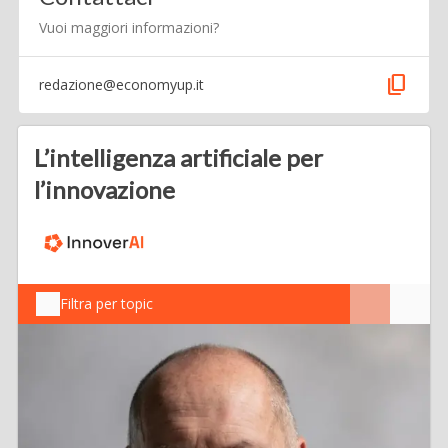
Vuoi maggiori informazioni?
content_copy
redazione@economyup.it
L’intelligenza artificiale per
l’innovazione
Filtra per topic