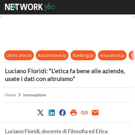
Luciano Floridi: “L’etica fa bene all
Ultimi articoli
AutomotiveUp
BankingUp
InsuranceUp
Re
Luciano Floridi: “L’etica fa bene alle aziende,
usate i dati con altruismo”
Home
Innovazione
Luciano Floridi, docente di Filosofia ed Etica