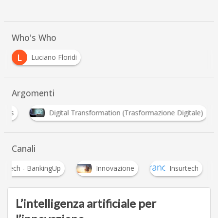
Who's Who
L
Luciano Floridi
Argomenti
E
Digital Transformation (Trasformazione Digitale)
Canali
Fintech - BankingUp
Innovazione
Insurtech
L’intelligenza artificiale per