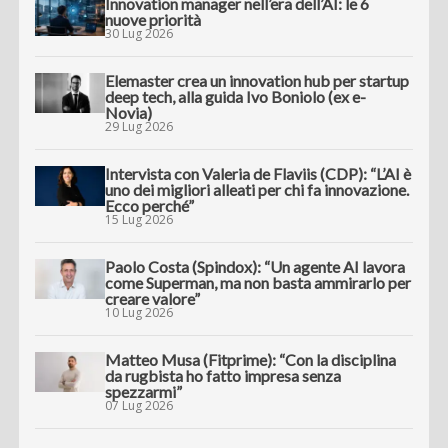
Innovation manager nell’era dell’AI: le 6
nuove priorità
30 Lug 2026
Elemaster crea un innovation hub per startup
deep tech, alla guida Ivo Boniolo (ex e-
Novia)
29 Lug 2026
Intervista con Valeria de Flaviis (CDP): “L’AI è
uno dei migliori alleati per chi fa innovazione.
Ecco perché”
15 Lug 2026
Paolo Costa (Spindox): “Un agente AI lavora
come Superman, ma non basta ammirarlo per
creare valore”
10 Lug 2026
Matteo Musa (Fitprime): “Con la disciplina
da rugbista ho fatto impresa senza
spezzarmi”
07 Lug 2026