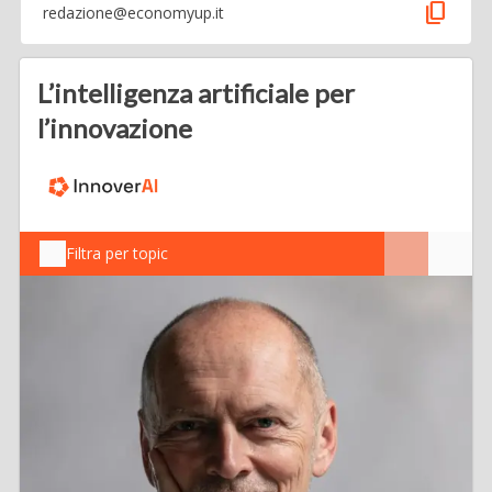
content_copy
redazione@economyup.it
L’intelligenza artificiale per
l’innovazione
Filtra per topic