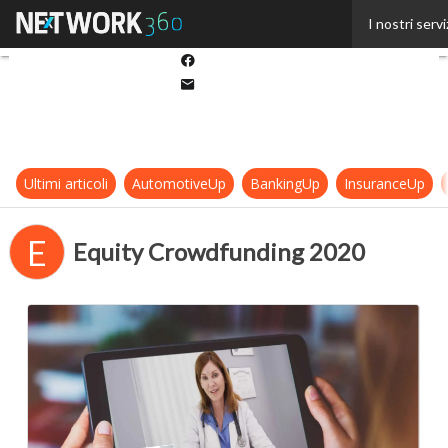
Twitter
I nostri servi
Linkedin
Facebook
Email
Ultimi articoli
AutomotiveUp
BankingUp
InsuranceUp
E
Equity Crowdfunding 2020