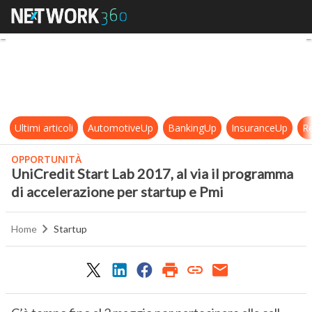
UniCredit Start Lab 2017, al via il
Ultimi articoli
AutomotiveUp
BankingUp
InsuranceUp
Re
OPPORTUNITÀ
UniCredit Start Lab 2017, al via il programma
di accelerazione per startup e Pmi
Home
Startup