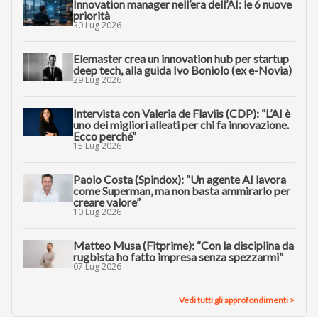
Innovation manager nell’era dell’AI: le 6 nuove
priorità
30 Lug 2026
Elemaster crea un innovation hub per startup
deep tech, alla guida Ivo Boniolo (ex e-Novia)
29 Lug 2026
Intervista con Valeria de Flaviis (CDP): “L’AI è
uno dei migliori alleati per chi fa innovazione.
Ecco perché”
15 Lug 2026
Paolo Costa (Spindox): “Un agente AI lavora
come Superman, ma non basta ammirarlo per
creare valore”
10 Lug 2026
Matteo Musa (Fitprime): “Con la disciplina da
rugbista ho fatto impresa senza spezzarmi”
07 Lug 2026
Vedi tutti gli approfondimenti >