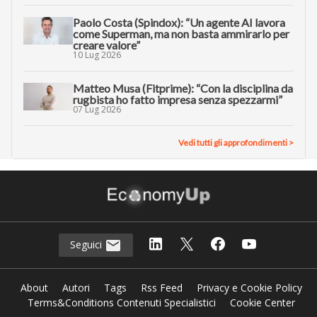
Paolo Costa (Spindox): “Un agente AI lavora
come Superman, ma non basta ammirarlo per
creare valore”
10 Lug 2026
Matteo Musa (Fitprime): “Con la disciplina da
rugbista ho fatto impresa senza spezzarmi”
07 Lug 2026
Vedi tutti gli approfondimenti >
Seguici
About
Autori
Tags
Rss Feed
Privacy e Cookie Policy
Terms&Conditions Contenuti Specialistici
Cookie Center