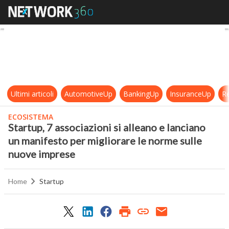
Startup, 7 associazioni si alleano 
Ultimi articoli
AutomotiveUp
BankingUp
InsuranceUp
Re
ECOSISTEMA
Startup, 7 associazioni si alleano e lanciano
un manifesto per migliorare le norme sulle
nuove imprese
Home
Startup