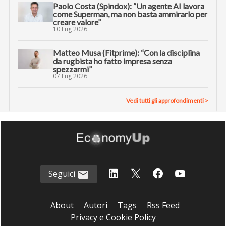
Paolo Costa (Spindox): “Un agente AI lavora
come Superman, ma non basta ammirarlo per
creare valore”
10 Lug 2026
Matteo Musa (Fitprime): “Con la disciplina
da rugbista ho fatto impresa senza
spezzarmi”
07 Lug 2026
Vedi tutti gli approfondimenti >
Seguici
About
Autori
Tags
Rss Feed
Privacy e Cookie Policy