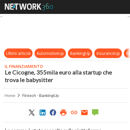
Le Cicogne, 355mila euro alla start
Ultimi articoli
AutomotiveUp
BankingUp
InsuranceUp
Re
IL FINANZIAMENTO
Le Cicogne, 355mila euro alla startup che
trova le babysitter
Home
Fintech - BankingUp