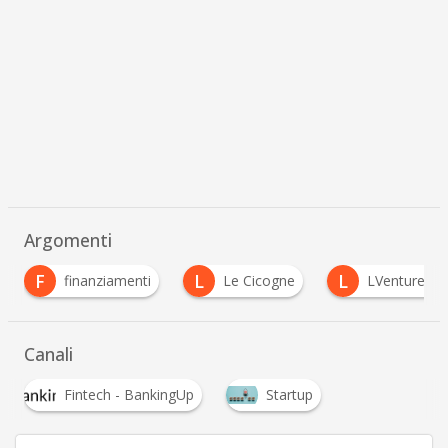
Argomenti
L
L
finanziamenti
Le Cicogne
LVenture Group
…
Canali
Fintech - BankingUp
Startup