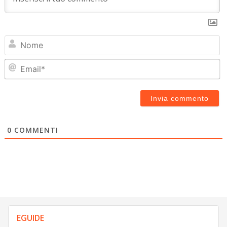
N
Em
0
COMMENTI
EGUIDE