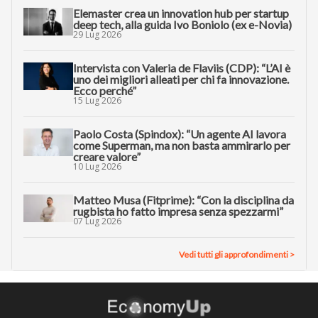
Elemaster crea un innovation hub per startup
deep tech, alla guida Ivo Boniolo (ex e-Novia)
29 Lug 2026
Intervista con Valeria de Flaviis (CDP): “L’AI è
uno dei migliori alleati per chi fa innovazione.
Ecco perché”
15 Lug 2026
Paolo Costa (Spindox): “Un agente AI lavora
come Superman, ma non basta ammirarlo per
creare valore”
10 Lug 2026
Matteo Musa (Fitprime): “Con la disciplina da
rugbista ho fatto impresa senza spezzarmi”
07 Lug 2026
Vedi tutti gli approfondimenti >