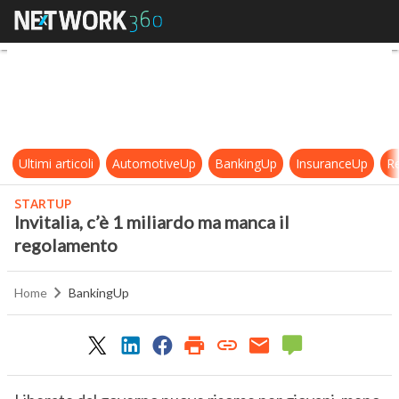
Invitalia, c’è 1 miliardo ma manca 
Ultimi articoli
AutomotiveUp
BankingUp
InsuranceUp
Re
STARTUP
Invitalia, c’è 1 miliardo ma manca il
regolamento
Home
BankingUp