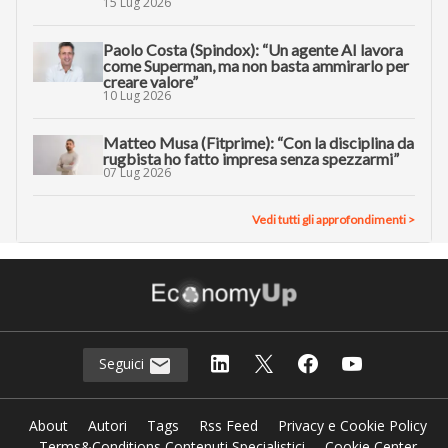
15 Lug 2026
Paolo Costa (Spindox): “Un agente AI lavora
come Superman, ma non basta ammirarlo per
creare valore”
10 Lug 2026
Matteo Musa (Fitprime): “Con la disciplina da
rugbista ho fatto impresa senza spezzarmi”
07 Lug 2026
Vedi tutti gli approfondimenti >
Seguici
About
Autori
Tags
Rss Feed
Privacy e Cookie Policy
Terms&Conditions Contenuti Specialistici
Cookie Center