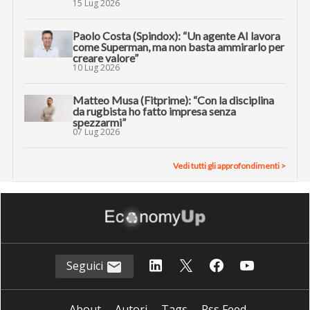
15 Lug 2026
Paolo Costa (Spindox): “Un agente AI lavora
come Superman, ma non basta ammirarlo per
creare valore”
10 Lug 2026
Matteo Musa (Fitprime): “Con la disciplina
da rugbista ho fatto impresa senza
spezzarmi”
07 Lug 2026
Vedi tutti gli approfondimenti >
Seguici
About
Autori
Tags
Rss Feed