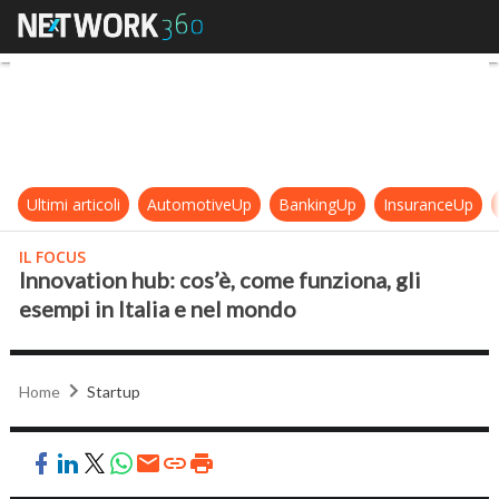
Innovation hub: cos’è, come funzion
Ultimi articoli
AutomotiveUp
BankingUp
InsuranceUp
IL FOCUS
Innovation hub: cos’è, come funziona, gli
esempi in Italia e nel mondo
Home
Startup