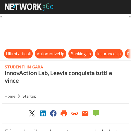
InnovAction Lab, Leevia conquista 
Ultimi articoli
AutomotiveUp
BankingUp
InsuranceUp
Re
STUDENTI IN GARA
InnovAction Lab, Leevia conquista tutti e
vince
Home
Startup