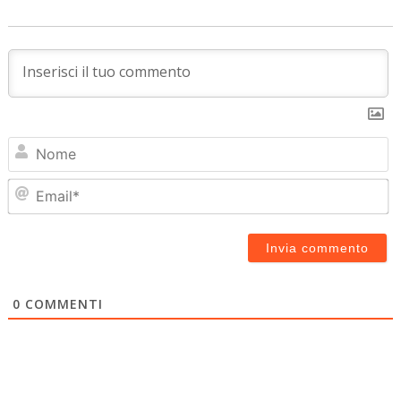
N
Em
0
COMMENTI