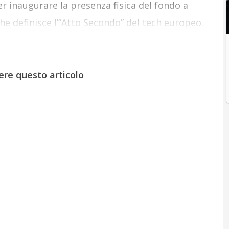
r inaugurare la presenza fisica del fondo a
he definisce l’”Atto Secondo” del tech europeo.
ere questo articolo