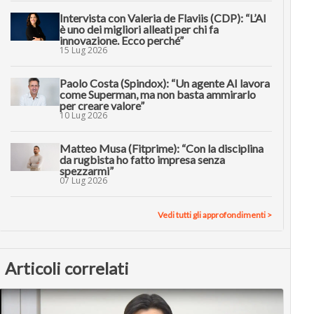
Intervista con Valeria de Flaviis (CDP): “L’AI
è uno dei migliori alleati per chi fa
innovazione. Ecco perché”
15 Lug 2026
Paolo Costa (Spindox): “Un agente AI lavora
come Superman, ma non basta ammirarlo
per creare valore”
10 Lug 2026
Matteo Musa (Fitprime): “Con la disciplina
da rugbista ho fatto impresa senza
spezzarmi”
07 Lug 2026
Vedi tutti gli approfondimenti >
Articoli correlati