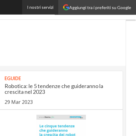
’azienda da 100 miliardi”
I nostri servizi
Aggiungi tra i preferiti su Google
Ultimi
articoli
AutomotiveUp
BankingUp
InsuranceUp
RetailUp
EGUIDE
SmartMobilityUp
Robotica: le 5 tendenze che guideranno la
crescita nel 2023
29 Mar 2023
Proptech
Startup