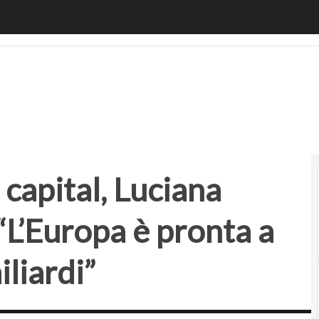
apital, Luciana Lixandru (Sequoia): “L’Europa è pronta a un
 capital, Luciana
“L’Europa è pronta a
liardi”