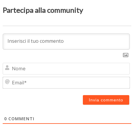
Partecipa alla community
N
Em
0
COMMENTI