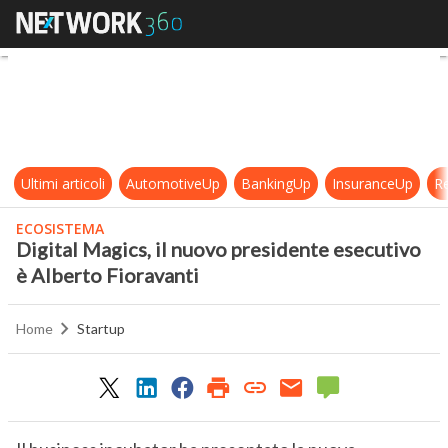
Digital Magics, il nuovo president
Ultimi articoli
AutomotiveUp
BankingUp
InsuranceUp
Re
ECOSISTEMA
Digital Magics, il nuovo presidente esecutivo
è Alberto Fioravanti
Home
Startup