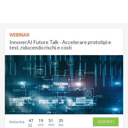
WEBINAR
InnoverAI Future Talk - Accelerare prototipi e
test, riducendo rischi e costi
47
19
51
34
Inizia tra
ISCRIVITI