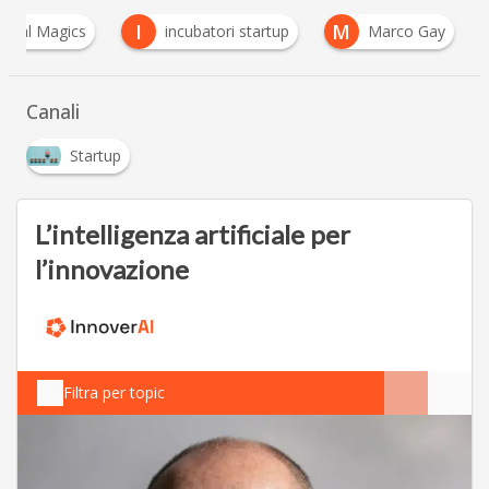
I
M
igital Magics
incubatori startup
Marco Gay
Canali
Startup
L’intelligenza artificiale per
l’innovazione
Filtra per topic