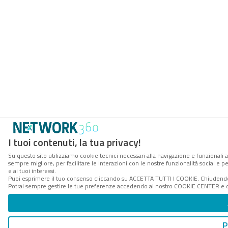
I tuoi contenuti, la tua privacy!
Su questo sito utilizziamo cookie tecnici necessari alla navigazione e funzionali a
sempre migliore, per facilitare le interazioni con le nostre funzionalità social e 
e ai tuoi interessi.
Puoi esprimere il tuo consenso cliccando su ACCETTA TUTTI I COOKIE. Chiudendo 
Potrai sempre gestire le tue preferenze accedendo al nostro COOKIE CENTER e ott
P