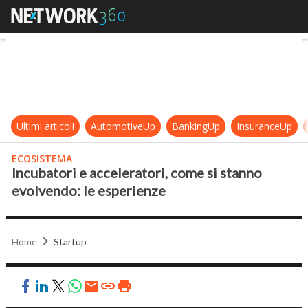
Incubatori e acceleratori, come si
Ultimi articoli
AutomotiveUp
BankingUp
InsuranceUp
ECOSISTEMA
Incubatori e acceleratori, come si stanno
evolvendo: le esperienze
Home
Startup