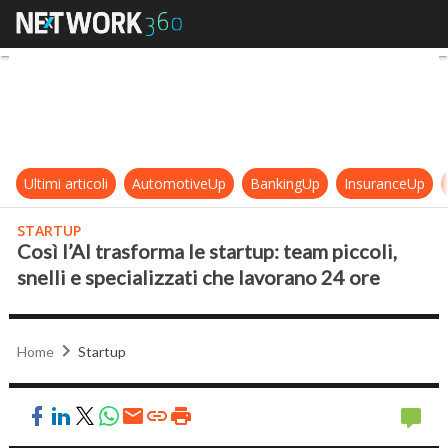
Così l’AI trasforma le startup: team 
Ultimi articoli
AutomotiveUp
BankingUp
InsuranceUp
STARTUP
Così l’AI trasforma le startup: team piccoli,
snelli e specializzati che lavorano 24 ore
Home
Startup