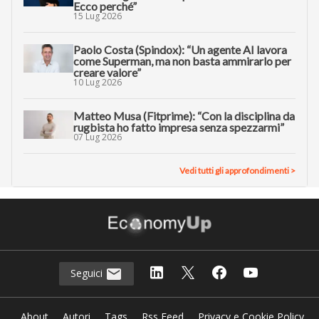
Ecco perché”
15 Lug 2026
Paolo Costa (Spindox): “Un agente AI lavora
come Superman, ma non basta ammirarlo per
creare valore”
10 Lug 2026
Matteo Musa (Fitprime): “Con la disciplina da
rugbista ho fatto impresa senza spezzarmi”
07 Lug 2026
Vedi tutti gli approfondimenti >
Seguici
About
Autori
Tags
Rss Feed
Privacy e Cookie Policy