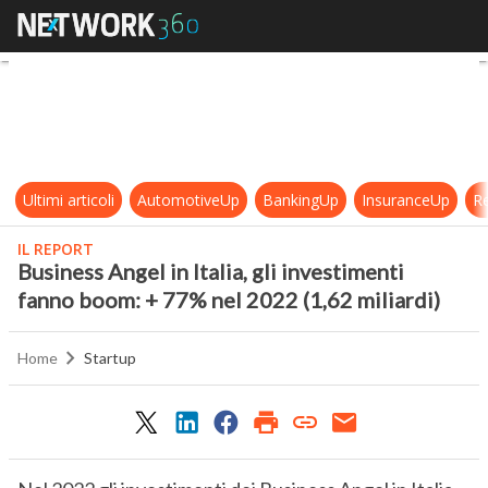
Business Angel in Italia, gli inves
Ultimi articoli
AutomotiveUp
BankingUp
InsuranceUp
Re
IL REPORT
Business Angel in Italia, gli investimenti
fanno boom: + 77% nel 2022 (1,62 miliardi)
Home
Startup