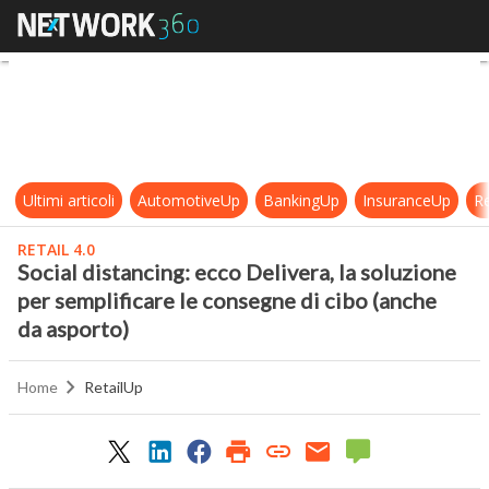
Social distancing: ecco Delivera, l
Ultimi articoli
AutomotiveUp
BankingUp
InsuranceUp
Re
RETAIL 4.0
Social distancing: ecco Delivera, la soluzione
per semplificare le consegne di cibo (anche
da asporto)
Home
RetailUp