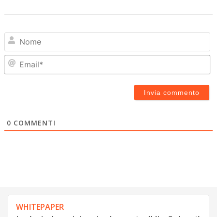
N
Em
0
COMMENTI
WHITEPAPER