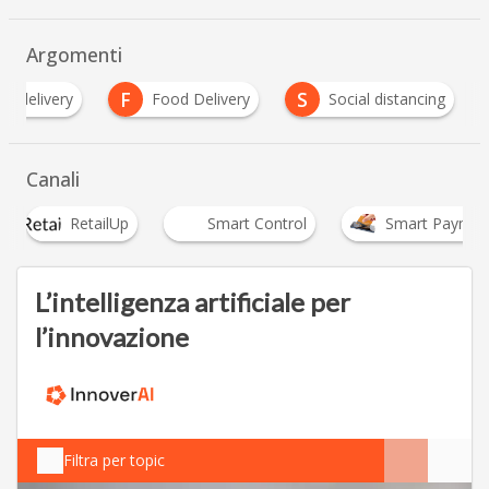
Argomenti
D
F
S
delivery
Food Delivery
Social distancing
Canali
RetailUp
Smart Control
Smart Payment
L’intelligenza artificiale per
l’innovazione
Filtra per topic