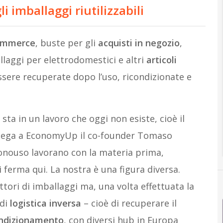
li imballaggi riutilizzabili
ommerce
, buste per gli
acquisti in negozio
,
laggi per elettrodomestici e altri
articoli
ssere recuperate dopo l’uso, ricondizionate e
sta in un lavoro che oggi non esiste, cioè il
piega a EconomyUp il co-founder Tomaso
monouso lavorano con la materia prima,
si ferma qui. La nostra è una figura diversa.
tori di imballaggi ma, una volta effettuata la
 di
logistica inversa
– cioè di recuperare il
ondizionamento
, con diversi hub in Europa