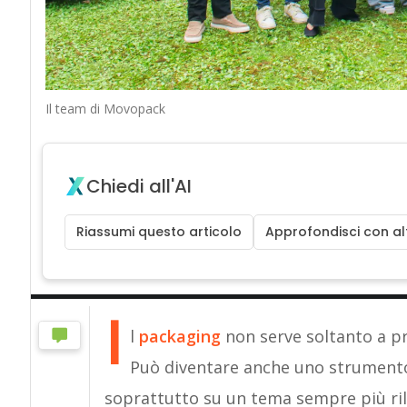
Il team di Movopack
Chiedi all'AI
Riassumi questo articolo
Approfondisci con alt
I
l
packaging
non serve soltanto a p
Può diventare anche uno strumento
soprattutto su un tema sempre più ri