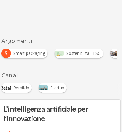
Argomenti
S
Smart packaging
Sostenibilità - ESG
start
Canali
RetailUp
Startup
L’intelligenza artificiale per
l’innovazione