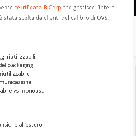
mente
certificata B Corp
che gestisce l’intera
 è stata scelta da clienti del calibro di
OVS,
i riutilizzabili
del packaging
iutilizzabile
omunicazione
zzabile vs monouso
pansione all’estero