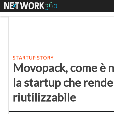
Menu
Movopack, come è nata 
STARTUP STORY
Movopack, come è na
la startup che rende
riutilizzabile