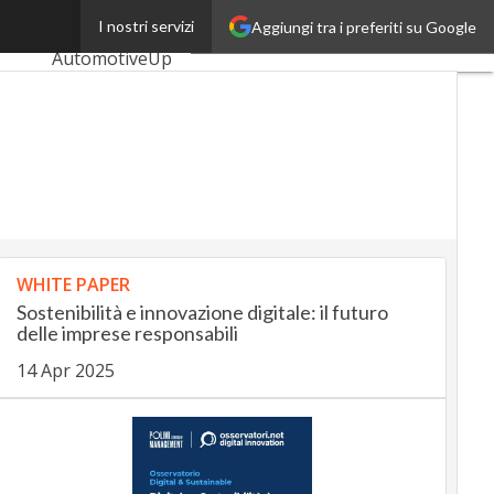
zzabile
I nostri servizi
Aggiungi tra i preferiti su Google
Ultimi articoli
AutomotiveUp
BankingUp
InsuranceUp
RetailUp
SmartMobilityUp
WHITE PAPER
Proptech
Startup
Sostenibilità e innovazione digitale: il futuro
delle imprese responsabili
14 Apr 2025