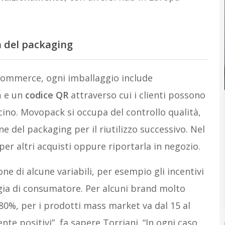
a del packaging
ecommerce, ogni imballaggio include
a
e un
codice QR
attraverso cui i clienti possono
cino. Movopack si occupa del controllo qualità,
one del packaging per il riutilizzo successivo. Nel
 per altri acquisti oppure riportarla in negozio.
ne di alcune variabili, per esempio gli incentivi
logia di consumatore. Per alcuni brand molto
5-80%, per i prodotti mass market va dal 15 al
 positivi”, fa sapere Torriani. “In ogni caso,