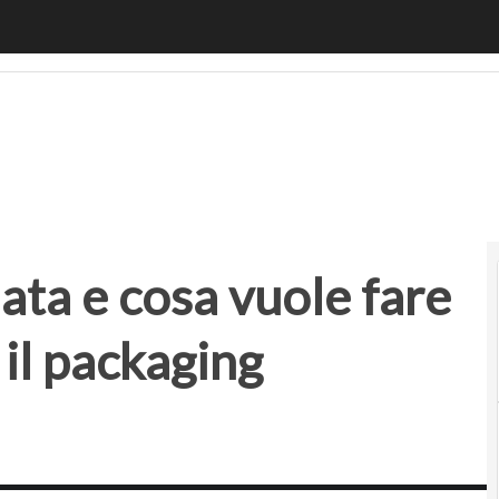
e cosa vuole fare la startup che rende il packaging riutili
ta e cosa vuole fare
 il packaging