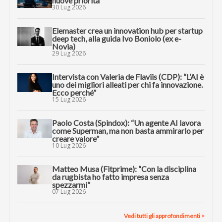
nuove priorità
30 Lug 2026
Elemaster crea un innovation hub per startup
deep tech, alla guida Ivo Boniolo (ex e-
Novia)
29 Lug 2026
Intervista con Valeria de Flaviis (CDP): “L’AI è
uno dei migliori alleati per chi fa innovazione.
Ecco perché”
15 Lug 2026
Paolo Costa (Spindox): “Un agente AI lavora
come Superman, ma non basta ammirarlo per
creare valore”
10 Lug 2026
Matteo Musa (Fitprime): “Con la disciplina
da rugbista ho fatto impresa senza
spezzarmi”
07 Lug 2026
Vedi tutti gli approfondimenti >