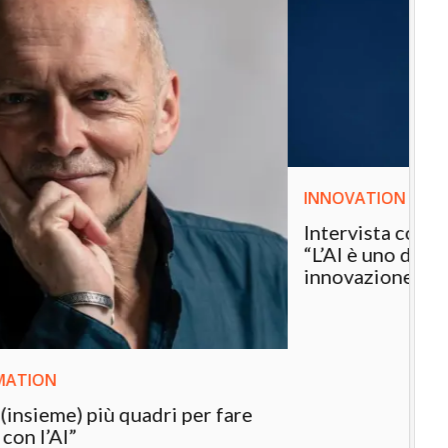
INNOVATION LEADER
Intervista con Valeria de Flaviis (CDP):
“L’AI è uno dei migliori alleati per chi fa
innovazione. Ecco perché”
IL
Ch
pe