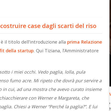
 costruire case dagli scarti del riso
 il titolo dell’introduzione alla
prima Relazione
it della startup
. Qui Tiziana, l’Amministratore
otto i miei occhi. Vedo paglia, lolla, pula
nso fumo acre. Mi ripeto che dovrà pur servire a
o in cui, ad una mostra che avevo curato insieme
AI TRANSFORMATION
a chiacchierare con Werner e Margareta, che
“Guardiamo (insieme) più quadri per fare
aglia. Chiesi a Werner “Perché la paglia?”. E lui
innovazione con l’AI”