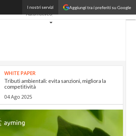
 costruzioni
Ultimi articoli
I nostri servizi
Aggiungi tra i preferiti su Google
AutomotiveUp
BankingUp
InsuranceUp
RetailUp
SmartMobilityUp
WHITE PAPER
Tributi ambientali: evita sanzioni, migliora la
Proptech
competitività
Startup
04 Ago 2025