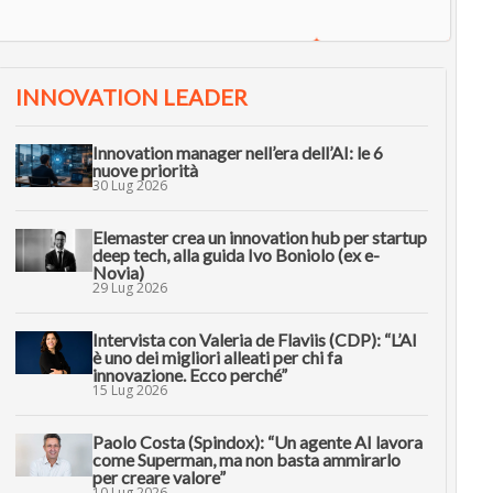
INNOVATION LEADER
Innovation manager nell’era dell’AI: le 6
nuove priorità
30 Lug 2026
Elemaster crea un innovation hub per startup
deep tech, alla guida Ivo Boniolo (ex e-
Novia)
29 Lug 2026
Intervista con Valeria de Flaviis (CDP): “L’AI
è uno dei migliori alleati per chi fa
innovazione. Ecco perché”
15 Lug 2026
Paolo Costa (Spindox): “Un agente AI lavora
come Superman, ma non basta ammirarlo
per creare valore”
10 Lug 2026